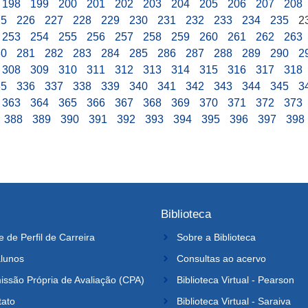
198
199
200
201
202
203
204
205
206
207
208
25
226
227
228
229
230
231
232
233
234
235
2
253
254
255
256
257
258
259
260
261
262
263
80
281
282
283
284
285
286
287
288
289
290
2
308
309
310
311
312
313
314
315
316
317
318
35
336
337
338
339
340
341
342
343
344
345
3
363
364
365
366
367
368
369
370
371
372
373
388
389
390
391
392
393
394
395
396
397
398
Biblioteca
e de Perfil de Carreira
Sobre a Biblioteca
lunos
Consultas ao acervo
ssão Própria de Avaliação (CPA)
Biblioteca Virtual - Pearson
tato
Biblioteca Virtual - Saraiva