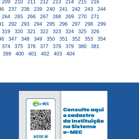
209
210
211
212
213
214
215
216
36
237
238
239
240
241
242
243
244
264
265
266
267
268
269
270
271
91
292
293
294
295
296
297
298
299
319
320
321
322
323
324
325
326
46
347
348
349
350
351
352
353
354
374
375
376
377
378
379
380
381
399
400
401
402
403
404