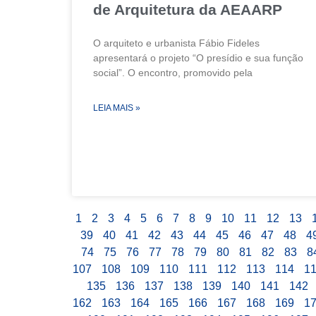
de Arquitetura da AEAARP
O arquiteto e urbanista Fábio Fideles
apresentará o projeto “O presídio e sua função
social”. O encontro, promovido pela
LEIA MAIS »
1
2
3
4
5
6
7
8
9
10
11
12
13
39
40
41
42
43
44
45
46
47
48
4
74
75
76
77
78
79
80
81
82
83
8
107
108
109
110
111
112
113
114
1
135
136
137
138
139
140
141
142
162
163
164
165
166
167
168
169
1