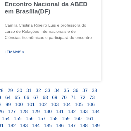
Encontro Nacional da ABED
em Brasília(DF)
Camila Cristina Ribeiro Luis é professora do
curso de Relações Internacionais e de
Ciências Econômicas e participará do encontro
LEIA MAIS »
28
29
30
31
32
33
34
35
36
37
38
3
64
65
66
67
68
69
70
71
72
73
8
99
100
101
102
103
104
105
106
26
127
128
129
130
131
132
133
134
154
155
156
157
158
159
160
161
81
182
183
184
185
186
187
188
189