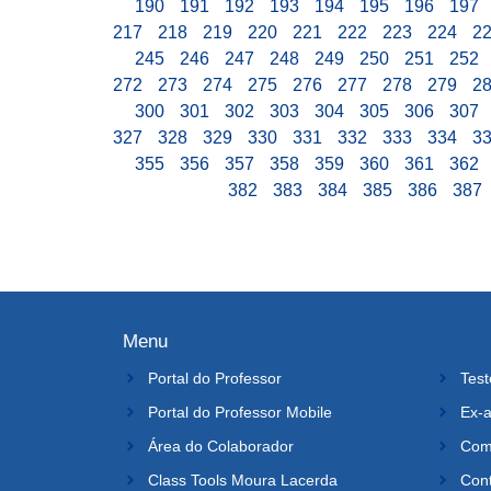
190
191
192
193
194
195
196
197
217
218
219
220
221
222
223
224
2
245
246
247
248
249
250
251
252
272
273
274
275
276
277
278
279
2
300
301
302
303
304
305
306
307
327
328
329
330
331
332
333
334
3
355
356
357
358
359
360
361
362
382
383
384
385
386
387
Menu
Portal do Professor
Test
Portal do Professor Mobile
Ex-a
Área do Colaborador
Comi
Class Tools Moura Lacerda
Con