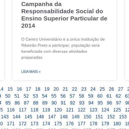
Campanha da
Responsabilidade Social do
Ensino Superior Particular de
2014
O Centro Universitário é a única instituição de
Ribeirão Preto a participar; população será
beneficiada com diversas atividades
preparadas
LEIA MAIS »
14
15
16
17
18
19
20
21
22
23
24
25
26
27
9
50
51
52
53
54
55
56
57
58
59
60
61
62
6
4
85
86
87
88
89
90
91
92
93
94
95
96
97
9
15
116
117
118
119
120
121
122
123
124
125
1
143
144
145
146
147
148
149
150
151
152
153
70
171
172
173
174
175
176
177
178
179
180
1