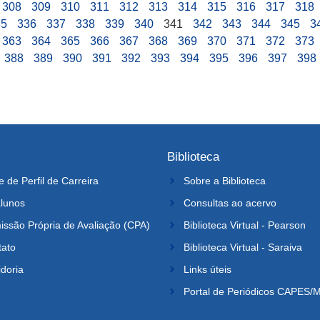
308
309
310
311
312
313
314
315
316
317
318
35
336
337
338
339
340
341
342
343
344
345
3
363
364
365
366
367
368
369
370
371
372
373
388
389
390
391
392
393
394
395
396
397
398
Biblioteca
e de Perfil de Carreira
Sobre a Biblioteca
lunos
Consultas ao acervo
ssão Própria de Avaliação (CPA)
Biblioteca Virtual - Pearson
tato
Biblioteca Virtual - Saraiva
doria
Links úteis
Portal de Periódicos CAPES/