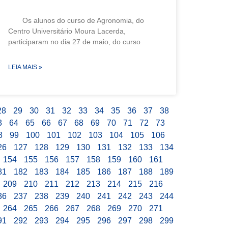
Os alunos do curso de Agronomia, do
Centro Universitário Moura Lacerda,
participaram no dia 27 de maio, do curso
LEIA MAIS »
28
29
30
31
32
33
34
35
36
37
38
3
64
65
66
67
68
69
70
71
72
73
8
99
100
101
102
103
104
105
106
26
127
128
129
130
131
132
133
134
154
155
156
157
158
159
160
161
81
182
183
184
185
186
187
188
189
209
210
211
212
213
214
215
216
36
237
238
239
240
241
242
243
244
264
265
266
267
268
269
270
271
91
292
293
294
295
296
297
298
299