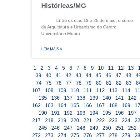
Históricas/MG
Entre os dias 19 e 25 de maio, o curso
de Arquitetura e Urbanismo do Centro
Universitário Moura
LEIA MAIS »
1
2
3
4
5
6
7
8
9
10
11
12
13
39
40
41
42
43
44
45
46
47
48
4
74
75
76
77
78
79
80
81
82
83
8
107
108
109
110
111
112
113
114
1
135
136
137
138
139
140
141
142
162
163
164
165
166
167
168
169
1
190
191
192
193
194
195
196
197
217
218
219
220
221
222
223
224
2
245
246
247
248
249
250
251
252
272
273
274
275
276
277
278
279
2