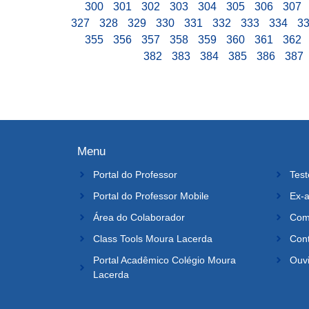
300
301
302
303
304
305
306
307
327
328
329
330
331
332
333
334
3
355
356
357
358
359
360
361
362
382
383
384
385
386
387
Menu
Portal do Professor
Test
Portal do Professor Mobile
Ex-a
Área do Colaborador
Comi
Class Tools Moura Lacerda
Con
Portal Acadêmico Colégio Moura
Ouvi
Lacerda