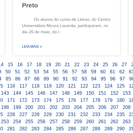
Preto
Os alunos do curso de Letras, do Centro
Universitário Moura Lacerda, participaram, no
dia 26 de maio, do I
LEIA MAIS »
14
15
16
17
18
19
20
21
22
23
24
25
26
27
9
50
51
52
53
54
55
56
57
58
59
60
61
62
6
4
85
86
87
88
89
90
91
92
93
94
95
96
97
9
15
116
117
118
119
120
121
122
123
124
125
1
143
144
145
146
147
148
149
150
151
152
153
70
171
172
173
174
175
176
177
178
179
180
1
198
199
200
201
202
203
204
205
206
207
208
25
226
227
228
229
230
231
232
233
234
235
2
253
254
255
256
257
258
259
260
261
262
263
80
281
282
283
284
285
286
287
288
289
290
2