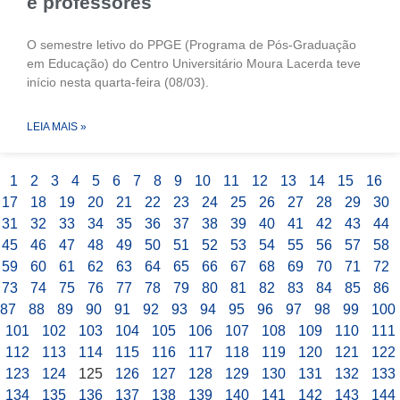
e professores
O semestre letivo do PPGE (Programa de Pós-Graduação
em Educação) do Centro Universitário Moura Lacerda teve
início nesta quarta-feira (08/03).
LEIA MAIS »
1
2
3
4
5
6
7
8
9
10
11
12
13
14
15
16
17
18
19
20
21
22
23
24
25
26
27
28
29
30
31
32
33
34
35
36
37
38
39
40
41
42
43
44
45
46
47
48
49
50
51
52
53
54
55
56
57
58
59
60
61
62
63
64
65
66
67
68
69
70
71
72
73
74
75
76
77
78
79
80
81
82
83
84
85
86
87
88
89
90
91
92
93
94
95
96
97
98
99
100
101
102
103
104
105
106
107
108
109
110
111
112
113
114
115
116
117
118
119
120
121
122
123
124
125
126
127
128
129
130
131
132
133
134
135
136
137
138
139
140
141
142
143
144