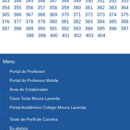
343
344
345
346
347
348
349
350
351
352
353
354
355
356
357
358
359
360
361
362
363
364
365
366
367
368
369
370
371
372
373
374
375
376
377
378
379
380
381
382
383
384
385
386
387
388
389
390
391
392
393
394
395
396
397
398
399
400
401
402
403
404
Menu
Portal do Professor
Portal do Professor Mobile
Área do Colaborador
Class Tools Moura Lacerda
Portal Acadêmico Colégio Moura Lacerda
Teste de Perfil de Carreira
Ex-alunos