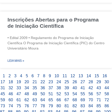
Inscrições Abertas para o Programa
de Iniciação Científica
• Edital 2009 • Regulamento do Programa de Iniciação
Científica O Programa de Iniciação Científica (PIC) do Centro
Universitário Moura
LEIA MAIS »
1
2
3
4
5
6
7
8
9
10
11
12
13
14
15
16
17
18
19
20
21
22
23
24
25
26
27
28
29
30
31
32
33
34
35
36
37
38
39
40
41
42
43
44
45
46
47
48
49
50
51
52
53
54
55
56
57
58
59
60
61
62
63
64
65
66
67
68
69
70
71
72
73
74
75
76
77
78
79
80
81
82
83
84
85
86
87
88
89
90
91
92
93
94
95
96
97
98
99
100