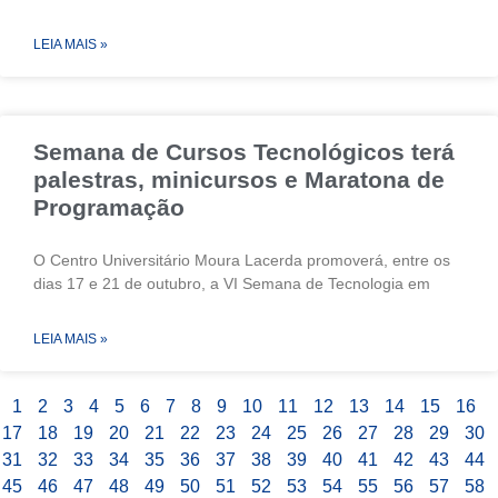
LEIA MAIS »
Semana de Cursos Tecnológicos terá
palestras, minicursos e Maratona de
Programação
O Centro Universitário Moura Lacerda promoverá, entre os
dias 17 e 21 de outubro, a VI Semana de Tecnologia em
LEIA MAIS »
1
2
3
4
5
6
7
8
9
10
11
12
13
14
15
16
17
18
19
20
21
22
23
24
25
26
27
28
29
30
31
32
33
34
35
36
37
38
39
40
41
42
43
44
45
46
47
48
49
50
51
52
53
54
55
56
57
58