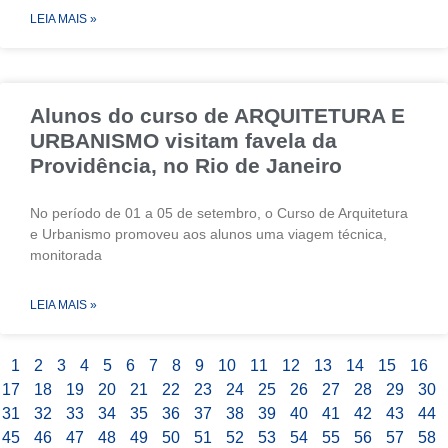
LEIA MAIS »
Alunos do curso de ARQUITETURA E
URBANISMO visitam favela da
Providência, no Rio de Janeiro
No período de 01 a 05 de setembro, o Curso de Arquitetura
e Urbanismo promoveu aos alunos uma viagem técnica,
monitorada
LEIA MAIS »
1
2
3
4
5
6
7
8
9
10
11
12
13
14
15
16
17
18
19
20
21
22
23
24
25
26
27
28
29
30
31
32
33
34
35
36
37
38
39
40
41
42
43
44
45
46
47
48
49
50
51
52
53
54
55
56
57
58