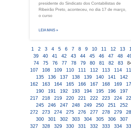
presidente do Sindicato dos Contabilistas de
Ribeirão Preto, aconteceu, no dia 17 de março,
o curso
LEIA MAIS »
1
2
3
4
5
6
7
8
9
10
11
12
13
39
40
41
42
43
44
45
46
47
48
4
74
75
76
77
78
79
80
81
82
83
8
107
108
109
110
111
112
113
114
1
135
136
137
138
139
140
141
142
162
163
164
165
166
167
168
169
1
190
191
192
193
194
195
196
197
217
218
219
220
221
222
223
224
2
245
246
247
248
249
250
251
252
272
273
274
275
276
277
278
279
2
300
301
302
303
304
305
306
307
327
328
329
330
331
332
333
334
3