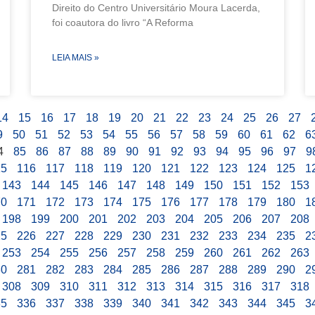
Direito do Centro Universitário Moura Lacerda,
foi coautora do livro “A Reforma
LEIA MAIS »
14
15
16
17
18
19
20
21
22
23
24
25
26
27
9
50
51
52
53
54
55
56
57
58
59
60
61
62
6
4
85
86
87
88
89
90
91
92
93
94
95
96
97
9
15
116
117
118
119
120
121
122
123
124
125
1
143
144
145
146
147
148
149
150
151
152
153
70
171
172
173
174
175
176
177
178
179
180
1
198
199
200
201
202
203
204
205
206
207
208
25
226
227
228
229
230
231
232
233
234
235
2
253
254
255
256
257
258
259
260
261
262
263
80
281
282
283
284
285
286
287
288
289
290
2
308
309
310
311
312
313
314
315
316
317
318
35
336
337
338
339
340
341
342
343
344
345
3