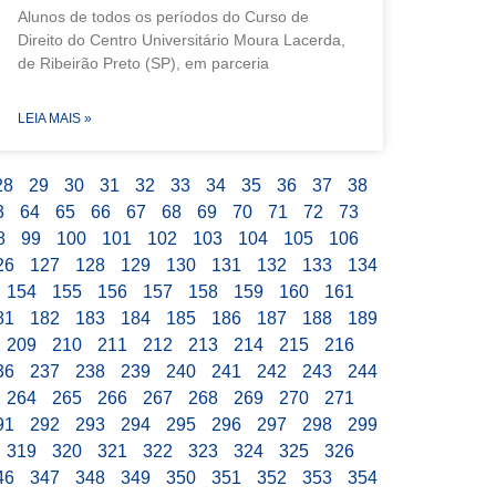
Alunos de todos os períodos do Curso de
Direito do Centro Universitário Moura Lacerda,
de Ribeirão Preto (SP), em parceria
LEIA MAIS »
28
29
30
31
32
33
34
35
36
37
38
3
64
65
66
67
68
69
70
71
72
73
8
99
100
101
102
103
104
105
106
26
127
128
129
130
131
132
133
134
154
155
156
157
158
159
160
161
81
182
183
184
185
186
187
188
189
209
210
211
212
213
214
215
216
36
237
238
239
240
241
242
243
244
264
265
266
267
268
269
270
271
91
292
293
294
295
296
297
298
299
319
320
321
322
323
324
325
326
46
347
348
349
350
351
352
353
354