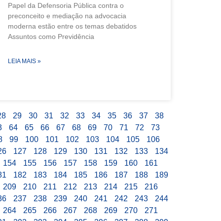
Papel da Defensoria Pública contra o
preconceito e mediação na advocacia
moderna estão entre os temas debatidos
Assuntos como Previdência
LEIA MAIS »
28
29
30
31
32
33
34
35
36
37
38
3
64
65
66
67
68
69
70
71
72
73
8
99
100
101
102
103
104
105
106
26
127
128
129
130
131
132
133
134
154
155
156
157
158
159
160
161
81
182
183
184
185
186
187
188
189
209
210
211
212
213
214
215
216
36
237
238
239
240
241
242
243
244
264
265
266
267
268
269
270
271