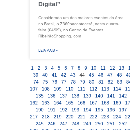
Digital”
Considerado um dos maiores eventos da área
no Brasil, o Z360oacontecerá, nesta quarta-
feira (04/09), no Centro de Eventos
RibeirãoShopping, com
LEIA MAIS »
1
2
3
4
5
6
7
8
9
10
11
12
13
39
40
41
42
43
44
45
46
47
48
4
74
75
76
77
78
79
80
81
82
83
8
107
108
109
110
111
112
113
114
1
135
136
137
138
139
140
141
142
162
163
164
165
166
167
168
169
1
190
191
192
193
194
195
196
197
217
218
219
220
221
222
223
224
2
245
246
247
248
249
250
251
252