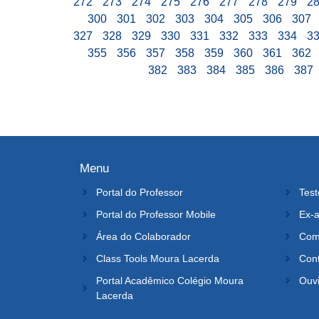
272
273
274
275
276
277
278
279
2
300
301
302
303
304
305
306
307
327
328
329
330
331
332
333
334
3
355
356
357
358
359
360
361
362
382
383
384
385
386
387
Menu
Portal do Professor
Test
Portal do Professor Mobile
Ex-a
Área do Colaborador
Comi
Class Tools Moura Lacerda
Con
Portal Acadêmico Colégio Moura
Ouvi
Lacerda