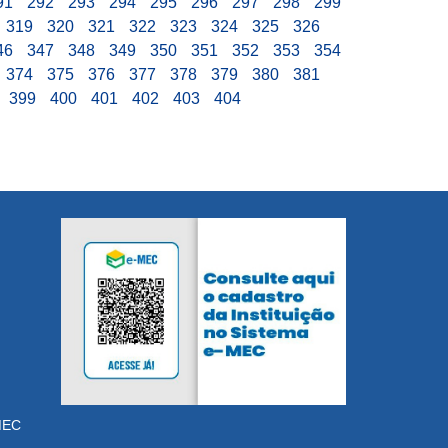
91
292
293
294
295
296
297
298
299
319
320
321
322
323
324
325
326
46
347
348
349
350
351
352
353
354
374
375
376
377
378
379
380
381
399
400
401
402
403
404
MEC