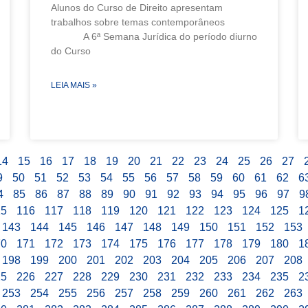
Alunos do Curso de Direito apresentam
trabalhos sobre temas contemporâneos
A 6ª Semana Jurídica do período diurno
do Curso
LEIA MAIS »
14
15
16
17
18
19
20
21
22
23
24
25
26
27
9
50
51
52
53
54
55
56
57
58
59
60
61
62
6
4
85
86
87
88
89
90
91
92
93
94
95
96
97
9
15
116
117
118
119
120
121
122
123
124
125
1
143
144
145
146
147
148
149
150
151
152
153
70
171
172
173
174
175
176
177
178
179
180
1
198
199
200
201
202
203
204
205
206
207
208
25
226
227
228
229
230
231
232
233
234
235
2
253
254
255
256
257
258
259
260
261
262
263