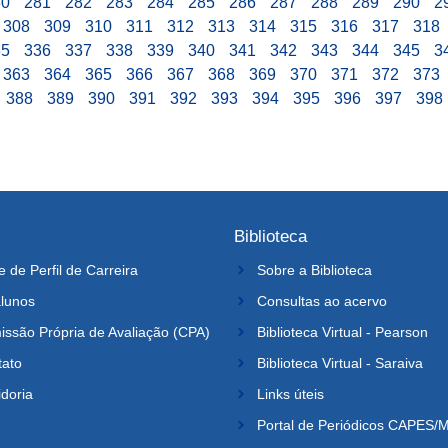
80
281
282
283
284
285
286
287
288
289
290
2
308
309
310
311
312
313
314
315
316
317
318
35
336
337
338
339
340
341
342
343
344
345
3
363
364
365
366
367
368
369
370
371
372
373
388
389
390
391
392
393
394
395
396
397
398
Biblioteca
e de Perfil de Carreira
Sobre a Biblioteca
lunos
Consultas ao acervo
ssão Própria de Avaliação (CPA)
Biblioteca Virtual - Pearson
tato
Biblioteca Virtual - Saraiva
doria
Links úteis
Portal de Periódicos CAPES/