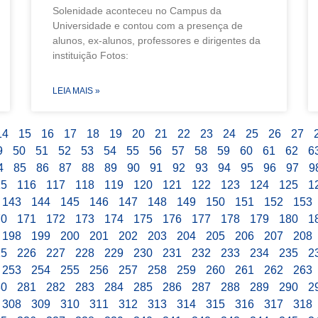
Solenidade aconteceu no Campus da
Universidade e contou com a presença de
alunos, ex-alunos, professores e dirigentes da
instituição Fotos:
LEIA MAIS »
14
15
16
17
18
19
20
21
22
23
24
25
26
27
9
50
51
52
53
54
55
56
57
58
59
60
61
62
6
4
85
86
87
88
89
90
91
92
93
94
95
96
97
9
15
116
117
118
119
120
121
122
123
124
125
1
143
144
145
146
147
148
149
150
151
152
153
70
171
172
173
174
175
176
177
178
179
180
1
198
199
200
201
202
203
204
205
206
207
208
25
226
227
228
229
230
231
232
233
234
235
2
253
254
255
256
257
258
259
260
261
262
263
80
281
282
283
284
285
286
287
288
289
290
2
308
309
310
311
312
313
314
315
316
317
318