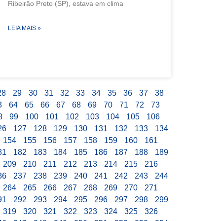
Ribeirão Preto (SP), estava em clima
LEIA MAIS »
28
29
30
31
32
33
34
35
36
37
38
3
64
65
66
67
68
69
70
71
72
73
8
99
100
101
102
103
104
105
106
26
127
128
129
130
131
132
133
134
154
155
156
157
158
159
160
161
81
182
183
184
185
186
187
188
189
209
210
211
212
213
214
215
216
36
237
238
239
240
241
242
243
244
264
265
266
267
268
269
270
271
91
292
293
294
295
296
297
298
299
319
320
321
322
323
324
325
326