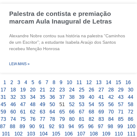
Palestra de contista e premiação
marcam Aula Inaugural de Letras
Alexandre Nobre contou sua história na palestra “Caminhos
de um Escritor”; a estudante Isabela Araújo dos Santos
recebeu Menção Honrosa
LEIA MAIS »
1
2
3
4
5
6
7
8
9
10
11
12
13
14
15
16
17
18
19
20
21
22
23
24
25
26
27
28
29
30
31
32
33
34
35
36
37
38
39
40
41
42
43
44
45
46
47
48
49
50
51
52
53
54
55
56
57
58
59
60
61
62
63
64
65
66
67
68
69
70
71
72
73
74
75
76
77
78
79
80
81
82
83
84
85
86
87
88
89
90
91
92
93
94
95
96
97
98
99
100
101
102
103
104
105
106
107
108
109
110
111