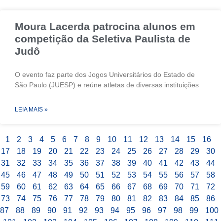
Moura Lacerda patrocina alunos em
competição da Seletiva Paulista de
Judô
O evento faz parte dos Jogos Universitários do Estado de
São Paulo (JUESP) e reúne atletas de diversas instituições
LEIA MAIS »
1
2
3
4
5
6
7
8
9
10
11
12
13
14
15
16
17
18
19
20
21
22
23
24
25
26
27
28
29
30
31
32
33
34
35
36
37
38
39
40
41
42
43
44
45
46
47
48
49
50
51
52
53
54
55
56
57
58
59
60
61
62
63
64
65
66
67
68
69
70
71
72
73
74
75
76
77
78
79
80
81
82
83
84
85
86
87
88
89
90
91
92
93
94
95
96
97
98
99
100