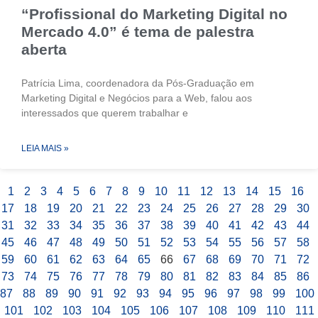
“Profissional do Marketing Digital no
Mercado 4.0” é tema de palestra
aberta
Patrícia Lima, coordenadora da Pós-Graduação em
Marketing Digital e Negócios para a Web, falou aos
interessados que querem trabalhar e
LEIA MAIS »
1
2
3
4
5
6
7
8
9
10
11
12
13
14
15
16
17
18
19
20
21
22
23
24
25
26
27
28
29
30
31
32
33
34
35
36
37
38
39
40
41
42
43
44
45
46
47
48
49
50
51
52
53
54
55
56
57
58
59
60
61
62
63
64
65
66
67
68
69
70
71
72
73
74
75
76
77
78
79
80
81
82
83
84
85
86
87
88
89
90
91
92
93
94
95
96
97
98
99
100
101
102
103
104
105
106
107
108
109
110
111