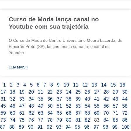
Curso de Moda lança canal no
Youtube com sua trajetória
O Curso de Moda do Centro Universitário Moura Lacerda, de
Ribeirão Preto (SP), lançou, nesta semana, o canal no
Youtube
LEIA MAIS »
1
2
3
4
5
6
7
8
9
10
11
12
13
14
15
16
17
18
19
20
21
22
23
24
25
26
27
28
29
30
31
32
33
34
35
36
37
38
39
40
41
42
43
44
45
46
47
48
49
50
51
52
53
54
55
56
57
58
59
60
61
62
63
64
65
66
67
68
69
70
71
72
73
74
75
76
77
78
79
80
81
82
83
84
85
86
87
88
89
90
91
92
93
94
95
96
97
98
99
100