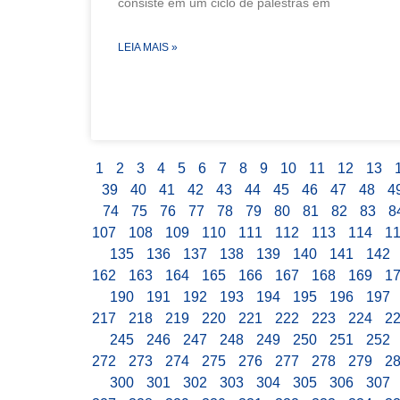
consiste em um ciclo de palestras em
LEIA MAIS »
1
2
3
4
5
6
7
8
9
10
11
12
13
39
40
41
42
43
44
45
46
47
48
4
74
75
76
77
78
79
80
81
82
83
8
107
108
109
110
111
112
113
114
1
135
136
137
138
139
140
141
142
162
163
164
165
166
167
168
169
1
190
191
192
193
194
195
196
197
217
218
219
220
221
222
223
224
2
245
246
247
248
249
250
251
252
272
273
274
275
276
277
278
279
2
300
301
302
303
304
305
306
307