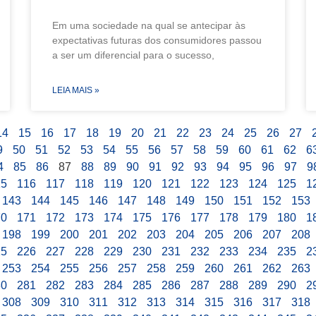
Em uma sociedade na qual se antecipar às
expectativas futuras dos consumidores passou
a ser um diferencial para o sucesso,
LEIA MAIS »
14
15
16
17
18
19
20
21
22
23
24
25
26
27
9
50
51
52
53
54
55
56
57
58
59
60
61
62
6
4
85
86
87
88
89
90
91
92
93
94
95
96
97
9
15
116
117
118
119
120
121
122
123
124
125
1
143
144
145
146
147
148
149
150
151
152
153
70
171
172
173
174
175
176
177
178
179
180
1
198
199
200
201
202
203
204
205
206
207
208
25
226
227
228
229
230
231
232
233
234
235
2
253
254
255
256
257
258
259
260
261
262
263
80
281
282
283
284
285
286
287
288
289
290
2
308
309
310
311
312
313
314
315
316
317
318