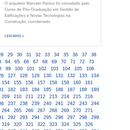
O arquiteto Marcelo Panico foi convidado pelo
Curso de Pós-Graduação em Gestão de
Edificações e Novas Tecnologias na
Construção, coordenado
LEIA MAIS »
28
29
30
31
32
33
34
35
36
37
38
3
64
65
66
67
68
69
70
71
72
73
8
99
100
101
102
103
104
105
106
26
127
128
129
130
131
132
133
134
154
155
156
157
158
159
160
161
81
182
183
184
185
186
187
188
189
209
210
211
212
213
214
215
216
36
237
238
239
240
241
242
243
244
264
265
266
267
268
269
270
271
91
292
293
294
295
296
297
298
299
319
320
321
322
323
324
325
326