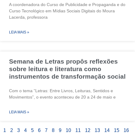
A coordenadora do Curso de Publicidade e Propaganda e do
Curso Tecnológico em Mídias Sociais Digitais do Moura
Lacerda, professora
LEIA MAIS »
Semana de Letras propôs reflexões
sobre leitura e literatura como
instrumentos de transformação social
Com o tema “Letras: Entre Livros, Leituras, Sentidos e
Movimentos”, o evento aconteceu de 20 a 24 de maio e
LEIA MAIS »
1
2
3
4
5
6
7
8
9
10
11
12
13
14
15
16