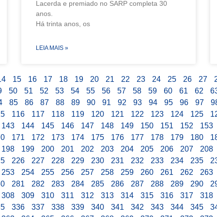
Lacerda e premiado no SARP completa 30
anos.
Há trinta anos, os
LEIA MAIS »
14
15
16
17
18
19
20
21
22
23
24
25
26
27
9
50
51
52
53
54
55
56
57
58
59
60
61
62
6
4
85
86
87
88
89
90
91
92
93
94
95
96
97
9
15
116
117
118
119
120
121
122
123
124
125
1
143
144
145
146
147
148
149
150
151
152
153
70
171
172
173
174
175
176
177
178
179
180
1
198
199
200
201
202
203
204
205
206
207
208
25
226
227
228
229
230
231
232
233
234
235
2
253
254
255
256
257
258
259
260
261
262
263
80
281
282
283
284
285
286
287
288
289
290
2
308
309
310
311
312
313
314
315
316
317
318
35
336
337
338
339
340
341
342
343
344
345
3