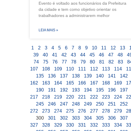
Evento é voltado aos funcionários da Prefeitura
da cidade e tem como objetivo orientar os
trabalhadores a administrarem melhor
LEIA MAIS »
1
2
3
4
5
6
7
8
9
10
11
12
13
39
40
41
42
43
44
45
46
47
48
4
74
75
76
77
78
79
80
81
82
83
8
107
108
109
110
111
112
113
114
1
135
136
137
138
139
140
141
142
162
163
164
165
166
167
168
169
1
190
191
192
193
194
195
196
197
217
218
219
220
221
222
223
224
2
245
246
247
248
249
250
251
252
272
273
274
275
276
277
278
279
2
300
301
302
303
304
305
306
307
327
328
329
330
331
332
333
334
3