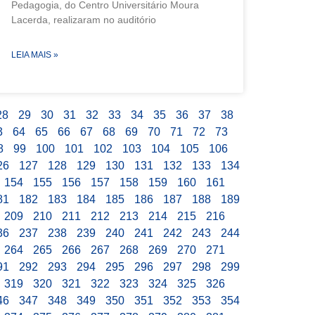
Pedagogia, do Centro Universitário Moura
Lacerda, realizaram no auditório
LEIA MAIS »
28
29
30
31
32
33
34
35
36
37
38
3
64
65
66
67
68
69
70
71
72
73
8
99
100
101
102
103
104
105
106
26
127
128
129
130
131
132
133
134
154
155
156
157
158
159
160
161
81
182
183
184
185
186
187
188
189
209
210
211
212
213
214
215
216
36
237
238
239
240
241
242
243
244
264
265
266
267
268
269
270
271
91
292
293
294
295
296
297
298
299
319
320
321
322
323
324
325
326
46
347
348
349
350
351
352
353
354