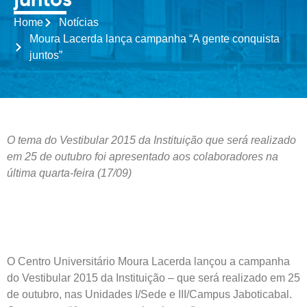
juntos”
Home
Notícias
Moura Lacerda lança campanha “A gente conquista
juntos”
O tema do Vestibular 2015 da Instituição que será realizado
em 25 de outubro foi apresentado aos colaboradores na
última quarta-feira (17/09)
O Centro Universitário Moura Lacerda lançou a campanha
do Vestibular 2015 da Instituição – que será realizado em 25
de outubro, nas Unidades I/Sede e III/Campus Jaboticabal.