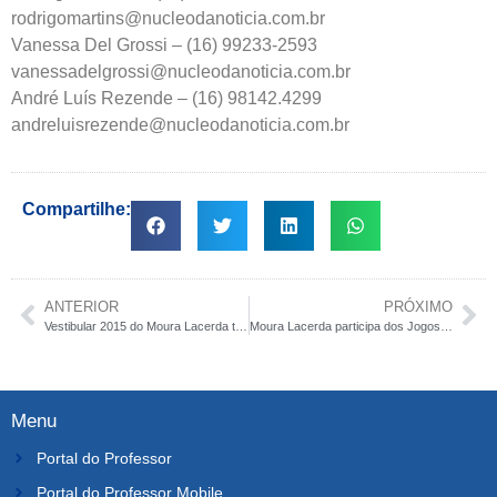
rodrigomartins@nucleodanoticia.com.br
Vanessa Del Grossi – (16) 99233-2593
vanessadelgrossi@nucleodanoticia.com.br
André Luís Rezende – (16) 98142.4299
andreluisrezende@nucleodanoticia.com.br
Compartilhe:
ANTERIOR
PRÓXIMO
Vestibular 2015 do Moura Lacerda tem programação especial de atividades
Moura Lacerda participa dos Jogos Universitários do Estado de São Paulo
Menu
Portal do Professor
Portal do Professor Mobile