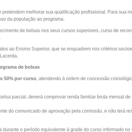
pretendem melhorar sua qualificação profissional. Para sua m
esso da população ao programa.
recimento de bolsas nos seus cursos superiores, curso de recon
.
datos ao Ensino Superior, que se enquadrem nos critérios soc
 Lacerda.
rograma de bolsas
as 50% por curso
, atendendo à ordem de concessão cronológic
olsa parcial, deverá comprovar renda familiar bruta mensal de 
nte do comunicado de aprovação pela comissão, e não terá resti
ada durante o período equivalente à grade do curso informado n