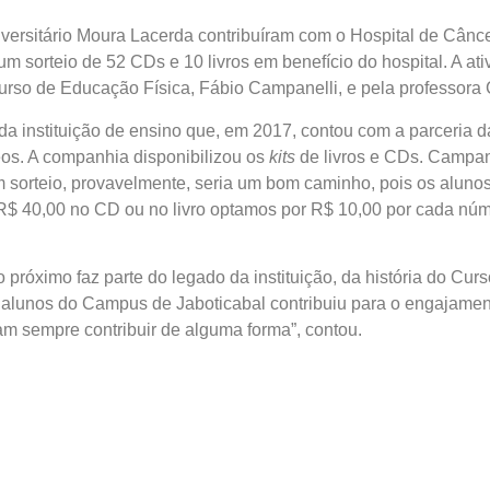
ersitário Moura Lacerda contribuíram com o Hospital de Cânc
m sorteio de 52 CDs e 10 livros em benefício do hospital. A ati
Curso de Educação Física, Fábio Campanelli, e pela professor
o da instituição de ensino que, em 2017, contou com a parceria 
s. A companhia disponibilizou os
kits
de livros e CDs. Campan
 sorteio, provavelmente, seria um bom caminho, pois os alunos
$ 40,00 no CD ou no livro optamos por R$ 10,00 por cada núme
 o próximo faz parte do legado da instituição, da história do Cu
 alunos do Campus de Jaboticabal contribuiu para o engajamento
m sempre contribuir de alguma forma”, contou.