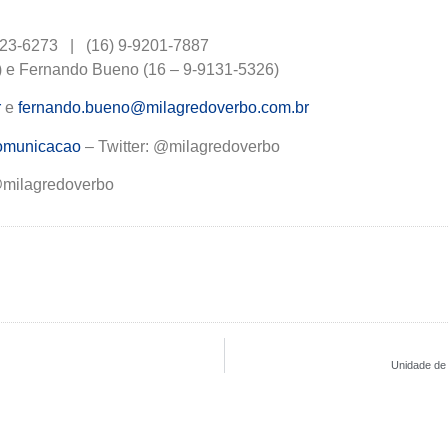
9623-6273 | (16) 9-9201-7887
 e Fernando Bueno (16 – 9-9131-5326)
r
e
fernando.bueno@milagredoverbo.com.br
omunicacao
– Twitter: @milagredoverbo
@milagredoverbo
Unidade de 