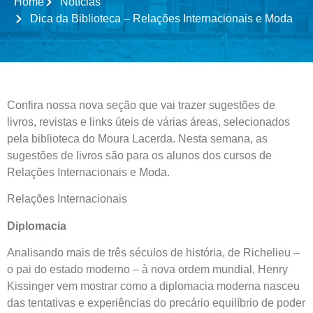
Home
Notícias
Dica da Biblioteca – Relações Internacionais e Moda
Confira nossa nova seção que vai trazer sugestões de
livros, revistas e links úteis de várias áreas, selecionados
pela biblioteca do Moura Lacerda. Nesta semana, as
sugestões de livros são para os alunos dos cursos de
Relações Internacionais e Moda.
Relações Internacionais
Diplomacia
Analisando mais de três séculos de história, de Richelieu –
o pai do estado moderno – à nova ordem mundial, Henry
Kissinger vem mostrar como a diplomacia moderna nasceu
das tentativas e experiências do precário equilíbrio de poder