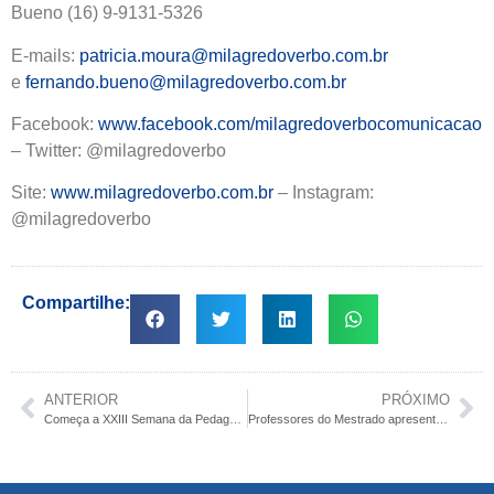
Bueno (16) 9-9131-5326
E-mails:
patricia.moura@milagredoverbo.com.br
e
fernando.bueno@milagredoverbo.com.br
Facebook:
www.facebook.com/milagredoverbocomunicacao
– Twitter: @milagredoverbo
Site:
www.milagredoverbo.com.br
– Instagram:
@milagredoverbo
Compartilhe:
ANTERIOR
PRÓXIMO
Começa a XXIII Semana da Pedagogia e o IV Fórum das Licenciaturas do Moura Lacerda
Professores do Mestrado apresentam trabalhos em congressos nacional e estadual