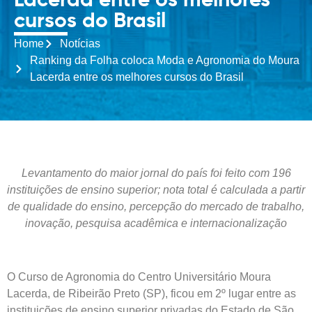
Lacerda entre os melhores
cursos do Brasil
Home
Notícias
Ranking da Folha coloca Moda e Agronomia do Moura
Lacerda entre os melhores cursos do Brasil
Levantamento do maior jornal do país foi feito com 196
instituições de ensino superior; nota total é calculada a partir
de qualidade do ensino, percepção do mercado de trabalho,
inovação, pesquisa acadêmica e internacionalização
O Curso de Agronomia do Centro Universitário Moura
Lacerda, de Ribeirão Preto (SP), ficou em 2º lugar entre as
instituições de ensino superior privadas do Estado de São