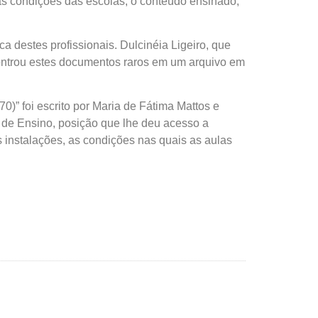
m as condições das escolas, o conteúdo ensinado,
estes profissionais. Dulcinéia Ligeiro, que
controu estes documentos raros em um arquivo em
)” foi escrito por Maria de Fátima Mattos e
 de Ensino, posição que lhe deu acesso a
instalações, as condições nas quais as aulas