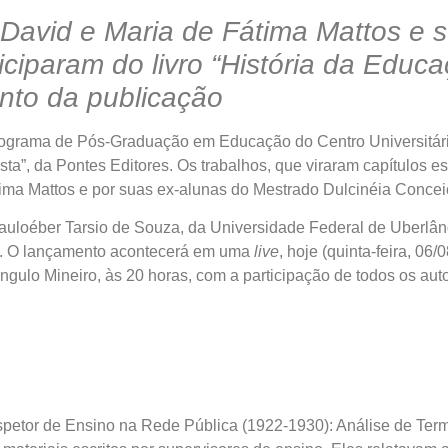
David e Maria de Fátima Mattos e s
iciparam do livro “História da Educ
ento da publicação
ma de Pós-Graduação em Educação do Centro Universitário M
sta”, da Pontes Editores. Os trabalhos, que viraram capítulos 
ima Mattos e por suas ex-alunas do Mestrado Dulcinéia Conceiç
oéber Tarsio de Souza, da Universidade Federal de Uberlândi
). O lançamento acontecerá em uma
live
, hoje (quinta-feira, 06
ngulo Mineiro, às 20 horas, com a participação de todos os aut
or de Ensino na Rede Pública (1922-1930): Análise de Termos