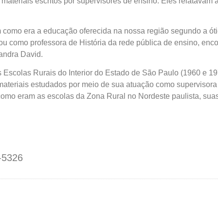
de materiais escritos por supervisores de ensino. Eles relatava
 era a educação oferecida na nossa região segundo a ótica d
hou como professora de História da rede pública de ensino, en
andra David.
Escolas Rurais do Interior do Estado de São Paulo (1960 e 1970
ateriais estudados por meio de sua atuação como supervisora
mo eram as escolas da Zona Rural no Nordeste paulista, suas 
-5326