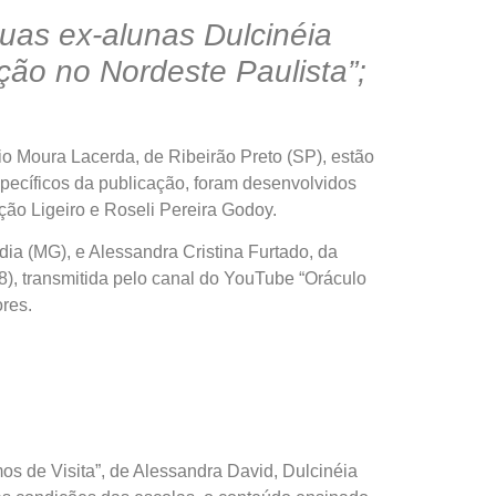
uas ex-alunas Dulcinéia
ação no Nordeste Paulista”;
oura Lacerda, de Ribeirão Preto (SP), estão
específicos da publicação, foram desenvolvidos
ão Ligeiro e Roseli Pereira Godoy.
a (MG), e Alessandra Cristina Furtado, da
/08), transmitida pelo canal do YouTube “Oráculo
ores.
 de Visita”, de Alessandra David, Dulcinéia