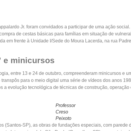
ardo Jr. foram convidados a participar de uma ação social. A
 compra de cestas básicas para famílias em situação de vulnera
zada em frente à Unidade I/Sede do Moura Lacerda, na rua Pad
s” e minicursos
entre 13 e 24 de outubro, compreenderam minicursos e uma sé
o transpôs para o meio digital uma série de vídeos dos anos 19
unos a evolução tecnológica de técnicas de construção, operaçã
Professor
Creso
Peixoto
Santos-SP), as obras de fundações especiais, com parede dia