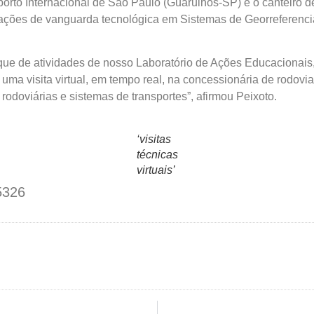
oporto Internacional de São Paulo (Guarulhos-SP) e o canteiro 
mações de vanguarda tecnológica em Sistemas de Georreferenc
ue de atividades de nosso Laboratório de Ações Educacionais
 uma visita virtual, em tempo real, na concessionária de rod
odoviárias e sistemas de transportes”, afirmou Peixoto.
‘visitas
técnicas
virtuais’
5326