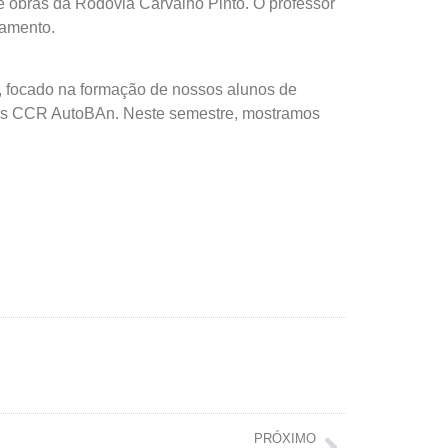
de obras da Rodovia Carvalho Pinto. O professor
iamento.
, focado na formação de nossos alunos de
ovias CCR AutoBAn. Neste semestre, mostramos
PRÓXIMO