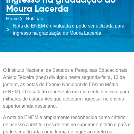
ingresso na graduação do
Moura Lacerda
Home
Notícias
Nota do ENEM é divulgada e pode ser utilizada para
ingresso na graduação do Moura Lacerda
O Instituto Nacional de Estudos e Pesquisas Educacionais
Anísio Teixeira (Inep) divulgou nesta segunda-feira, 13 de
janeiro, as notas do Exame Nacional do Ensino Médio
(ENEM). O resultado representa um momento decisivo para
milhares de estudantes que desejam ingressar no ensino
superior ainda neste ano.
A nota do ENEM é amplamente reconhecida como critério
de acesso a instituições de ensino superior em todo o país e
pode ser utilizada como forma de ingresso direto na