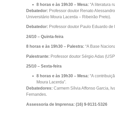
8 horas e às 19h30 – Mesa:
“A literatura
Debatedor:
Professor doutor Renato Alessandro 
Universitário Moura Lacerda – Ribeirão Preto).
Debatedor:
Professor doutor Paulo Eduardo de B
24/10 – Quinta-feira
8 horas
e às 19h30
– Palestra:
“A Base Naciona
Palestrante:
Professor doutor Sérgio Adas (USP-R
25/10 – Sexta-feira
8 horas e às 19h30 – Mesa:
“A contribuiç
Moura Lacerda”.
Debatedores:
Carmem Sílvia Affonso Garcia, Iv
Fernandes.
Assessoria de Imprensa: (16) 9-9131-5326