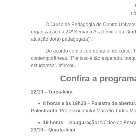
at
O Curso de Pedagogia do Centro Universitário
organização da 24ª Semana Acadêmica da Gradua
atuação do(a) pedagoga(a)”.
De acordo com o coordenador do curso, Tadeu
contemporâneas. “Por isso é tão esperado, porqu
estudantes”, afirmou.
Confira a programa
22/10 – Terça-feira
8 horas e às 19h30 – Palestra de abertur
Palestrante:
Professor doutor Marcelo Tadeu Mo
19 horas – Inauguração:
Núcleo de Pesqui
23/10 – Quarta-feira