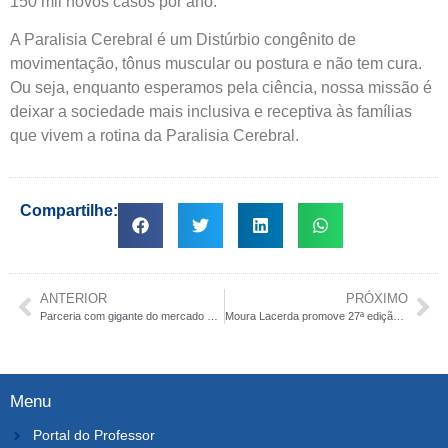
150 mil novos casos por ano.
A Paralisia Cerebral é um Distúrbio congênito de
movimentação, tônus muscular ou postura e não tem cura.
Ou seja, enquanto esperamos pela ciência, nossa missão é
deixar a sociedade mais inclusiva e receptiva às famílias
que vivem a rotina da Paralisia Cerebral.
Compartilhe:
ANTERIOR
PRÓXIMO
Parceria com gigante do mercado de sementes traz conteúdo prático ao curso de Agronomia
Moura Lacerda promove 27ª edição da Semana da Pedagogia
Menu
Portal do Professor