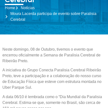
Cerebral
Home
Notícias
Moura Lacerda participa de evento sobre Paralisia
Cerebral
Neste domingo, 08 de Outubro, tivemos o evento que
encerrou oficialmente a Semana de Paralisia Cerebral de
Ribeirão Preto.
A iniciativa do Grupo Conecta Paralisia Cerebral Ribeirão
Preto, teve a participação e a colaboração do nosso curso
de Educação Física que esteve com estrutura montada no
Uber Parque Sul.
A data 06/10 é lembrada como o “Dia Mundial da Paralisia
Cerebral. Estima-se que, somente no Brasil, são cerca de