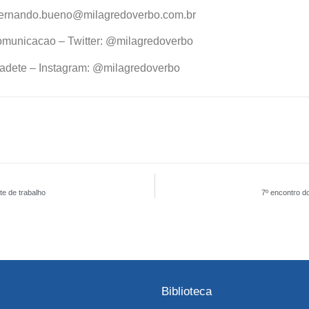
 fernando.bueno@milagredoverbo.com.br
municacao – Twitter: @milagredoverbo
cadete – Instagram: @milagredoverbo
e de trabalho
7º encontro d
Biblioteca