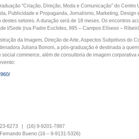
-graduação “Criação, Direção, Moda e Comunicação” do Centro U
, Publicidade e Propaganda, Jornalismo, Marketing, Design e a
o destes setores. A duração será de 18 meses. Os encontros a
ade I/Sede (rua Padre Euclides, 995 – Campos Elíseos – Ribeir
strução da Imagem, Direção de Arte, Aspectos Subjetivos do 
denadora Juliana Bononi, a pós-graduação é destinada a quem b
social commerce, além de consultoria de imagem corporativa e 
evento:
4960/
9623-6273 | (16) 9-9201-7887
e Fernando Bueno (16 – 9-9131-5326)