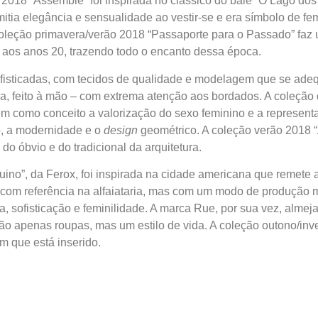
 2018 “Assemblé” foi inspirada no clássico do balé “O Lago dos 
nsmitia elegância e sensualidade ao vestir-se e era símbolo de 
oleção primavera/verão 2018 “Passaporte para o Passado” faz um
 aos anos 20, trazendo todo o encanto dessa época.
ofisticadas, com tecidos de qualidade e modelagem que se adeq
ja, feito à mão – com extrema atenção aos bordados. A coleção
m como conceito a valorização do sexo feminino e a representaç
o, a modernidade e o
design
geométrico. A coleção verão 2018 “
o óbvio e do tradicional da arquitetura.
uino”, da Ferox, foi inspirada na cidade americana que remete
s com referência na alfaiataria, mas com um modo de produção 
 sofisticação e feminilidade. A marca Rue, por sua vez, almeja 
ão apenas roupas, mas um estilo de vida. A coleção outono/in
 que está inserido.