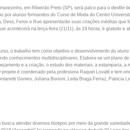
umarezinho, em Ribeirão Preto (SP), será palco para o desfil
s por alunos formandos do Curso de Moda do Centro Universit
lla, Dess, Ferox e Rue apresentarão suas criações inéditas que
 acontecerá na terça-feira (21/11), às 19 horas, é gratuito e ab
so, o trabalho tem como objetivo o desenvolvimento do aluno 
cando conhecimentos multidisciplinares. Elabora-se um plano d
ejamento e a criação, o estudo dos materiais, a estamparia, a 
O projeto é coordenado pela professora Raquel Lovatti e tem o
tanetti Gomes, Juliana Bononi, Leda Braga Ferraz, Patricia L
 busca atender diversos biotipos por meio da grande variedad