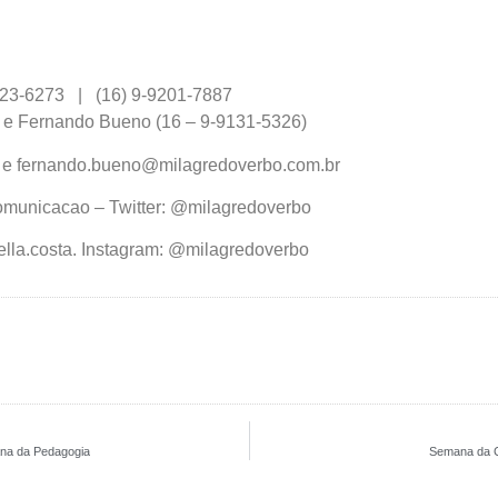
9623-6273 | (16) 9-9201-7887
) e Fernando Bueno (16 – 9-9131-5326)
r e fernando.bueno@milagredoverbo.com.br
municacao – Twitter: @milagredoverbo
lla.costa. Instagram: @milagredoverbo
ana da Pedagogia
Semana da C