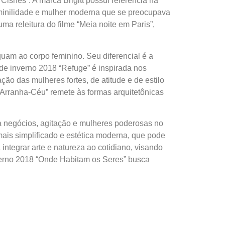
Cisnes”. A marca Brigitt possui referência na
feminilidade e mulher moderna que se preocupava
a releitura do filme “Meia noite em Paris”,
uam ao corpo feminino. Seu diferencial é a
 de inverno 2018 “Refuge” é inspirada nos
ão das mulheres fortes, de atitude e de estilo
Arranha-Céu” remete às formas arquitetônicas
 a negócios, agitação e mulheres poderosas no
mais simplificado e estética moderna, que pode
integrar arte e natureza ao cotidiano, visando
verno 2018 “Onde Habitam os Seres” busca