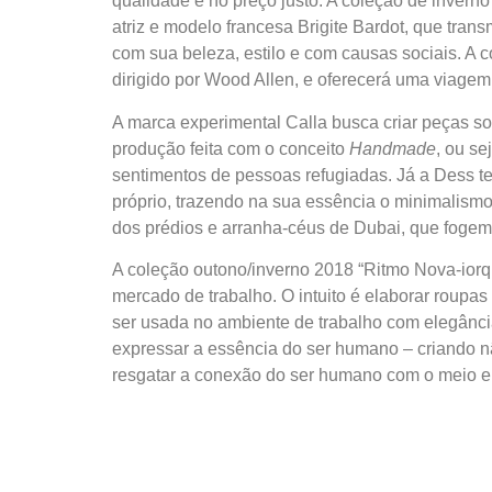
qualidade e no preço justo. A coleção de inverno
atriz e modelo francesa Brigite Bardot, que tra
com sua beleza, estilo e com causas sociais. A c
dirigido por Wood Allen, e oferecerá uma viagem
A marca experimental Calla busca criar peças s
produção feita com o conceito
Handmade
, ou se
sentimentos de pessoas refugiadas. Já a Dess te
próprio, trazendo na sua essência o minimalism
dos prédios e arranha-céus de Dubai, que fogem d
A coleção outono/inverno 2018 “Ritmo Nova-iorq
mercado de trabalho. O intuito é elaborar roupa
ser usada no ambiente de trabalho com elegância,
expressar a essência do ser humano – criando n
resgatar a conexão do ser humano com o meio em