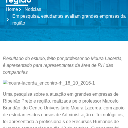
região
Home
Notícias
Em pesquisa, estudantes avaliam grandes empresas da
região
Resultado do estudo, feito por professor do Moura Lacerda,
é
apresentado para representantes da área de RH das
companhias
Uma pesquisa sobre a atuação em grandes empresas de
Ribeirão Preto e região, realizada pelo professor Marcelo
Brandão, do Centro Universitário Moura Lacerda, com apoio
de estudantes dos cursos de Administração e Tecnológicos,
foi apresentada a profissionais de Recursos Humanos de