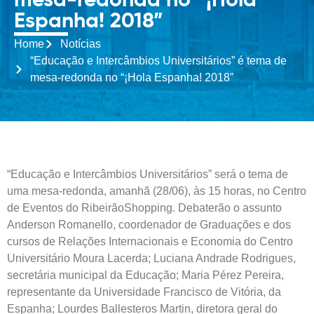
mesa-redonda no “¡Hola
Espanha! 2018”
Home
Notícias
“Educação e Intercâmbios Universitários” é tema de
mesa-redonda no “¡Hola Espanha! 2018”
“Educação e Intercâmbios Universitários” será o tema de
uma mesa-redonda, amanhã (28/06), às 15 horas, no Centro
de Eventos do RibeirãoShopping. Debaterão o assunto
Anderson Romanello, coordenador de Graduações e dos
cursos de Relações Internacionais e Economia do Centro
Universitário Moura Lacerda; Luciana Andrade Rodrigues,
secretária municipal da Educação; Maria Pérez Pereira,
representante da Universidade Francisco de Vitória, da
Espanha; Lourdes Ballesteros Martin, diretora geral do