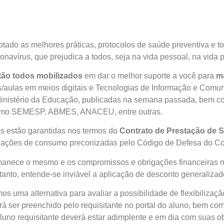
dotado as melhores práticas, protocolos de saúde preventiva e 
avírus, que prejudica a todos, seja na vida pessoal, na vida 
tão todos mobilizados
em dar o melhor suporte a você para
ma
os/aulas em meios digitais e Tecnologias de Informação e Comu
 Ministério da Educação, publicadas na semana passada, bem
 como SEMESP, ABMES, ANACEU, entre outras.
s estão garantidas nos termos do
Contrato de Prestação de S
elações de consumo preconizadas pelo Código de Defesa do
anece o mesmo e os compromissos e obrigações financeiras nã
anto, entende-se inviável a aplicação de desconto generaliza
os uma alternativa para avaliar a possibilidade de flexibiliza
á ser preenchido pelo requisitante no portal do aluno, bem com
uno requisitante deverá estar adimplente e em dia com suas ob