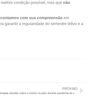
da melhor condição possível, mas que
não
,
contamos com sua compreensão
em
garantir a regularidade do semestre letivo e a
PRÓXIMO
Conselho Nacional de Educação esclarece principais dúvidas sobre o ensino no país durante pandemia do coronavírus