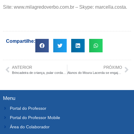
Site: www.milagredoverbo.com.br – Skype: marcella.costa.
Compartilhe:
ANTERIOR
PRÓXIMO
Brincadeira de criança, pular corda vira 4º livro do professor Gulli
Alunos do Moura Lacerda se engajam como voluntários no Dia Nacional da Coleta de Alimentos
Menu
Portal do Professor
Portal do Professor Mobile
Área do Colaborador