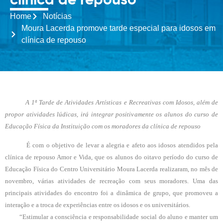
clínica de repouso
Home
Notícias
Moura Lacerda promove tarde especial para idosos em
clínica de repouso
A 1ª Tarde de Atividades Artísticas e Recreativas com Idosos, além de
propor atividades lúdicas, irá integrar positivamente os alunos do curso de
Educação Física da Instituição com os moradores da clínica de repouso
É com o objetivo de levar a alegria e afeto aos idosos atendidos pela
clínica de repouso Amor e Vida, que os alunos do oitavo período do curso de
Educação Física do Centro Universitário Moura Lacerda realizaram, no mês de
novembro, várias atividades de recreação com seus moradores. Uma das
principais atividades do encontro foi a dinâmica de grupo, que promoveu a
interação e a troca de experiências entre os idosos e os universitários.
“Estimular a consciência e responsabilidade social do aluno e manter um