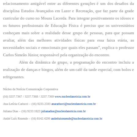
relacionamento amigável entre as diferentes gerações é um dos desafios da
disciplina Estudos Avançados em Lazer e Recreação, que faz parte da grade
curricular do curso no Moura Lacerda. Para integrar positivamente os idosos e
os futuros profissionais de Educação Física é preciso que os universitários
conheçam mais sobre a realidade desse grupo de pessoas, para que possam
avaliar, além das melhores atividades físicas para essa faixa etária, as
necessidades sociais e emocionais por quais eles passam”, explica o professor
Carlos Simeão Júnior, responsável pela organização do encontro.
Além da dinâmica de grupo, a programação do encontro incluiu a
realização de danças e bingos, além de um café da tarde especial, com bolos e
refrigerantes.
Núcleo da Notícia Comunicação Corporativa
(16) 3237.7367 / 3237.7368 / 3237.7369
www.nucleodanoticia.com.br
Ana Letícia Carlucci – (16) 9233.2593
anacarlucci@nucleodanoticia.com.br
Juliana Dias – (16) 9233.1823
julianadias@nucleodanoticia.com.br
André Luís Rezende – (16) 8142.4299
andreluisrezende@nucleodanoticia.com.br