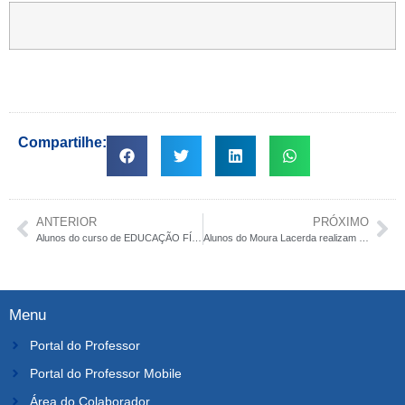
Compartilhe:
ANTERIOR
PRÓXIMO
Alunos do curso de EDUCAÇÃO FÍSICA/RP promovem manhã de atividades na Unid.II/Campus RP
Alunos do Moura Lacerda realizam programação lúdica para crianças em Ribeirão Preto
Menu
Portal do Professor
Portal do Professor Mobile
Área do Colaborador