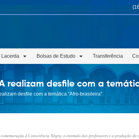
(1
 Lacerda
Bolsas de Estudo
Transferência
Co
realizam desfile com a temática
lizam desfile com a temática “Afro-brasileira”
m comemoração à Consciência Negra; o estimulo dos professores e a produção de 