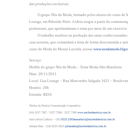
das produções exclusivas
O grupo Nós da Moda, formado pelos alunos do curso de Moda d
Lounge, em Ribeirão Preto. A ideia surgiu a partir da comemora
professores, que aprofundaram o tema por meio de um exercício 
O trabalho resultou na produção das saias confeccionadas excl
casa noturna, que comandará a festa de forma descontraída e an
curso de Moda do Moura Lacerda, acesse
www.nosdamoda.blgo
Serviço:
Desfile do grupo Nós da Moda – Tema Moda Afro-Brasileira
Data: 29/11/2011
Local: Goa Lounge – Rua Marcondes Salgado 1621 – Boulevard
Horário: 20h
Entrada: R$10
Núcleo da Notícia Comunicação Corporativa
(16) 3237.7367 / 3237.7368 / 3237.7369
www.nucleodanoticia.com.br
Ana Letícia Carlucci – (16)
9233.2593anacarlucci@nucleodanoticia.com.br
Juliana Dias – (16) 9233.1823
julianadias@nucleodanoticia.com.br