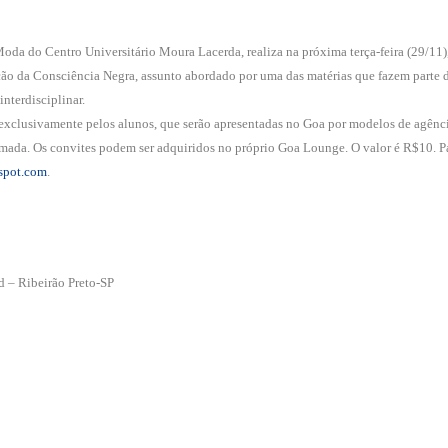
o Centro Universitário Moura Lacerda, realiza na próxima terça-feira (29/11), 
ção da Consciência Negra, assunto abordado por uma das matérias que fazem parte d
interdisciplinar.
usivamente pelos alunos, que serão apresentadas no Goa por modelos de agências 
imada. Os convites podem ser adquiridos no próprio Goa Lounge. O valor é R$10. Par
spot.com
.
 – Ribeirão Preto-SP