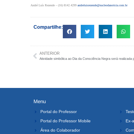
André Luís Rezende – (16) 8142.4299
andreluisrezende@nucleodanoticia.com.br
Compartilhe:
ANTERIOR
Atividade simbólica ao Dia da Consciência Negra será realizada 
Menu
Portal do Professor
Test
Portal do Professor Mobile
Ex-a
Área do Colaborador
Comi