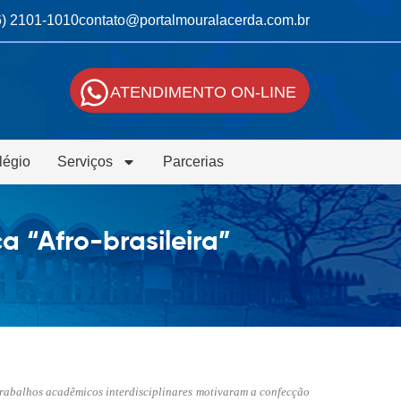
6) 2101-1010
contato@portalmouralacerda.com.br
ATENDIMENTO ON-LINE
légio
Serviços
Parcerias
 “Afro-brasileira”
trabalhos acadêmicos interdisciplinares motivaram a confecção