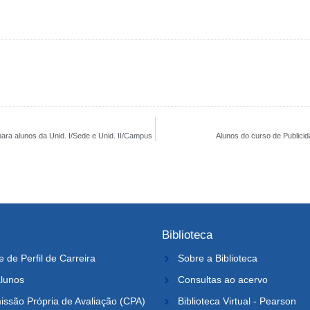
para alunos da Unid. I/Sede e Unid. II/Campus
Alunos do curso de Publici
Biblioteca
e de Perfil de Carreira
Sobre a Biblioteca
lunos
Consultas ao acervo
ssão Própria de Avaliação (CPA)
Biblioteca Virtual - Pearson