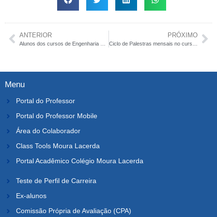
ANTERIOR
PRÓXIMO
Alunos dos cursos de Engenharia Civil e de Arquitetura recebem palestra sobre aproveitamento de energia solar
Ciclo de Palestras mensais no curso de Veterinária
Menu
Portal do Professor
Portal do Professor Mobile
Área do Colaborador
Class Tools Moura Lacerda
Portal Acadêmico Colégio Moura Lacerda
Teste de Perfil de Carreira
Ex-alunos
Comissão Própria de Avaliação (CPA)