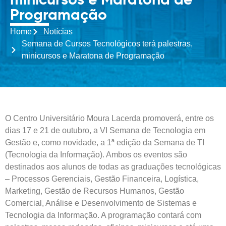
minicursos e Maratona de
Programação
Home
Notícias
Semana de Cursos Tecnológicos terá palestras,
minicursos e Maratona de Programação
O Centro Universitário Moura Lacerda promoverá, entre os
dias 17 e 21 de outubro, a VI Semana de Tecnologia em
Gestão e, como novidade, a 1ª edição da Semana de TI
(Tecnologia da Informação). Ambos os eventos são
destinados aos alunos de todas as graduações tecnológicas
– Processos Gerenciais, Gestão Financeira, Logística,
Marketing, Gestão de Recursos Humanos, Gestão
Comercial, Análise e Desenvolvimento de Sistemas e
Tecnologia da Informação. A programação contará com