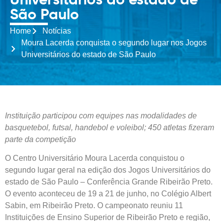
Universitários do estado de
São Paulo
Home
Notícias
Moura Lacerda conquista o segundo lugar nos Jogos
Universitários do estado de São Paulo
Instituição participou com equipes nas modalidades de
basquetebol, futsal, handebol e voleibol; 450 atletas fizeram
parte da competição
O Centro Universitário Moura Lacerda conquistou o
segundo lugar geral na edição dos Jogos Universitários do
estado de São Paulo – Conferência Grande Ribeirão Preto.
O evento aconteceu de 19 a 21 de junho, no Colégio Albert
Sabin, em Ribeirão Preto. O campeonato reuniu 11
Instituições de Ensino Superior de Ribeirão Preto e região,