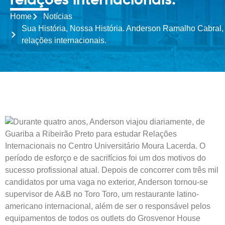
relações internacionais.
Home
Notícias
Sua História, Nossa História. Anderson Ramalho Cabral,
relações internacionais.
Durante quatro anos, Anderson viajou diariamente, de
Guariba a Ribeirão Preto para estudar Relações
Internacionais no Centro Universitário Moura Lacerda. O
período de esforço e de sacrifícios foi um dos motivos do
sucesso profissional atual. Depois de concorrer com três mil
candidatos por uma vaga no exterior, Anderson tornou-se
supervisor de A&B no Toro Toro, um restaurante latino-
americano internacional, além de ser o responsável pelos
equipamentos de todos os outlets do Grosvenor House