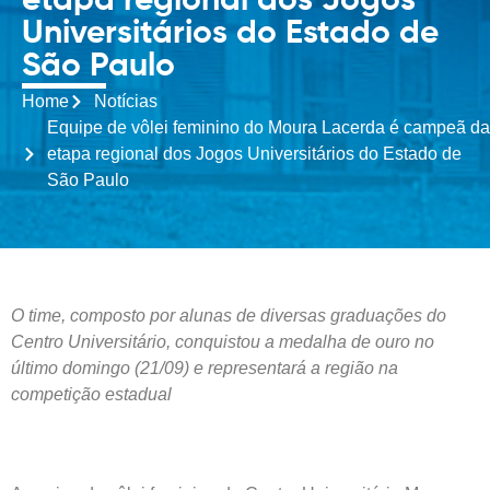
etapa regional dos Jogos
Universitários do Estado de
São Paulo
Home
Notícias
Equipe de vôlei feminino do Moura Lacerda é campeã da
etapa regional dos Jogos Universitários do Estado de
São Paulo
O time, composto por alunas de diversas graduações do
Centro Universitário, conquistou a medalha de ouro no
último domingo (21/09) e representará a região na
competição estadual