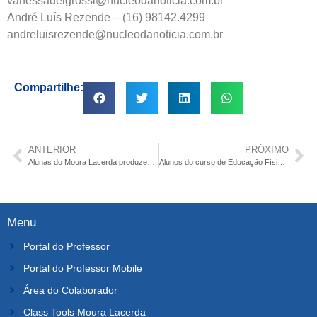
vanessadelgrossi@nucleodanoticia.com.br
André Luís Rezende – (16) 98142.4299
andreluisrezende@nucleodanoticia.com.br
Compartilhe:
ANTERIOR
PRÓXIMO
Alunas do Moura Lacerda produzem desenhos realistas à mão livre
Alunos do curso de Educação Física do Moura Lacerda vivenciam experiências na Adevirp
Menu
Portal do Professor
Portal do Professor Mobile
Área do Colaborador
Class Tools Moura Lacerda