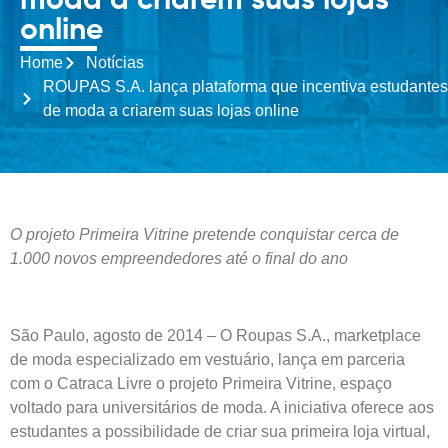
moda a criarem suas lojas
online
Home
Notícias
ROUPAS S.A. lança plataforma que incentiva estudantes
de moda a criarem suas lojas online
O projeto Primeira Vitrine pretende conquistar cerca de
1.000 novos empreendedores até o final do ano
São Paulo, agosto de 2014 – O Roupas S.A., marketplace
de moda especializado em vestuário, lança em parceria
com o Catraca Livre o projeto Primeira Vitrine, espaço
voltado para universitários de moda. A iniciativa oferece aos
estudantes a possibilidade de criar sua primeira loja virtual,