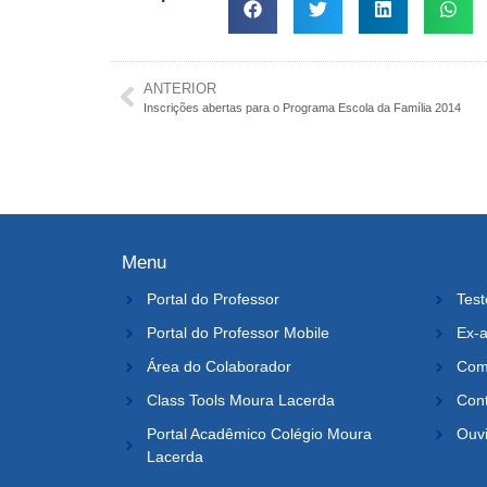
ANTERIOR
Inscrições abertas para o Programa Escola da Família 2014
Menu
Portal do Professor
Test
Portal do Professor Mobile
Ex-a
Área do Colaborador
Comi
Class Tools Moura Lacerda
Con
Portal Acadêmico Colégio Moura
Ouvi
Lacerda