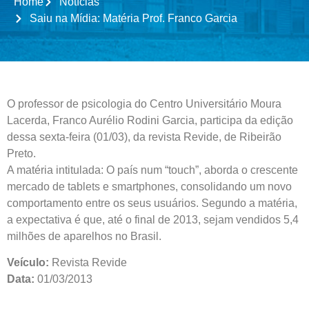
Home
Notícias
Saiu na Mídia: Matéria Prof. Franco Garcia
O professor de psicologia do Centro Universitário Moura
Lacerda, Franco Aurélio Rodini Garcia, participa da edição
dessa sexta-feira (01/03), da revista Revide, de Ribeirão
Preto.
A matéria intitulada: O país num “touch”, aborda o crescente
mercado de tablets e smartphones, consolidando um novo
comportamento entre os seus usuários. Segundo a matéria,
a expectativa é que, até o final de 2013, sejam vendidos 5,4
milhões de aparelhos no Brasil.
Veículo:
Revista Revide
Data:
01/03/2013