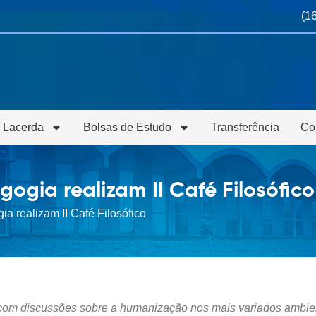
(1
 Lacerda
Bolsas de Estudo
Transferência
Co
ogia realizam II Café Filosófico
a realizam II Café Filosófico
rá com discussões sobre a humanização nos mais variados ambi