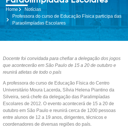
Paraolimpíadas Escolares
Home
Notícias
Professora do curso de Educação Física participa das
Paraolimpíadas Escolares
Docente foi convidada para chefiar a delegação dos jogos
que acontecerão em São Paulo de 15 a 20 de outubro e
reunirá atletas de todo o país
A professora do curso de Educação Física do Centro
Universitário Moura Lacerda, Sílvia Helena Piantino da
Silveira, será chefe da delegação das Paralimpíadas
Escolares de 2012. O evento acontecerá de 15 a 20 de
outubro em São Paulo e reunirá cerca de 1200 pessoas
entre alunos de 12 a 19 anos, dirigentes, técnicos e
coordenadores de diversas regiões do país.